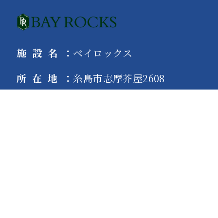
施設名
：
ベイロックス
所在地
：
糸島市志摩芥屋2608
PARKING | 駐車場
施設専用の駐車場は1,100円となります。
駐車場：[ 駐車場利用受付時間 ] 10:00～20:00
※ 営業時間外は入庫できません。
※ 駐車台数に限りがございます。
満車の際は近隣の市営駐車場をご利用ください。
※駐車場ご利用のお客様はフロンにて受付を
お願いいたします。
※受付時にカードをお渡しいたしますので、
お車運転席の前など、
外から見える位置に置くようにお願い