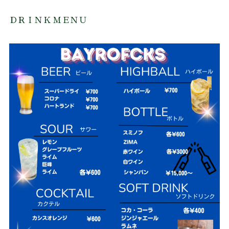
ＤＲＩＮＫ ＭＥＮＵ